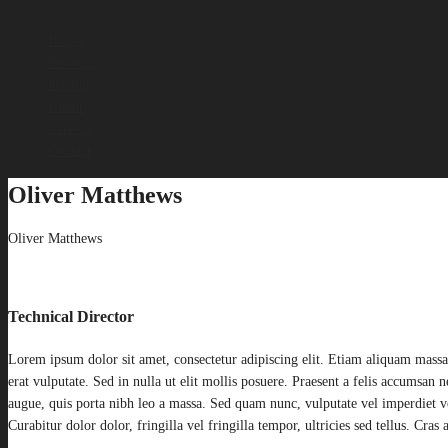
Home
Services
Pricing
About
Careers
Contact
Oliver Matthews
Oliver Matthews
Technical Director
Lorem ipsum dolor sit amet, consectetur adipiscing elit. Etiam aliquam mass
erat vulputate. Sed in nulla ut elit mollis posuere. Praesent a felis accumsan
augue, quis porta nibh leo a massa. Sed quam nunc, vulputate vel imperdiet vel
Curabitur dolor dolor, fringilla vel fringilla tempor, ultricies sed tellus. Cr