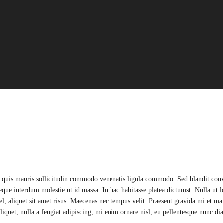
a quis mauris sollicitudin commodo
venenatis ligula commodo. Sed blandit conval
 neque interdum molestie ut id massa. In hac habitasse platea dictumst. Nulla ut 
, aliquet sit amet risus. Maecenas nec tempus velit. Praesent gravida mi et maur
as aliquet, nulla a feugiat adipiscing, mi enim ornare nisl, eu pellentesque nunc