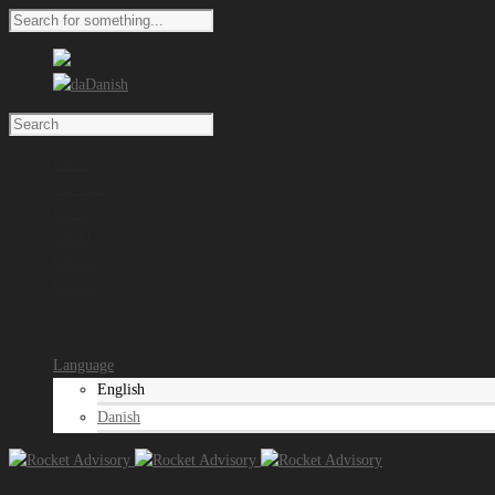
English
Danish
Home
Services
Pricing
About
Careers
Contact
Phone +45 2634 4900 *** Mail contact@rocketadvisory.com
Language
English
Danish